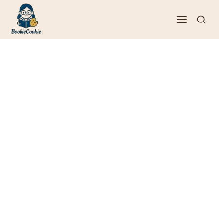
فتن
ه
حتوا